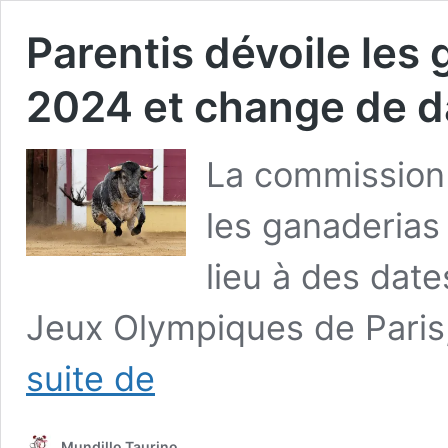
Parentis dévoile les 
2024 et change de d
La commission 
les ganaderias
lieu à des date
Jeux Olympiques de Paris
Parentis
suite de
dévoile
les
ganaderias
Mundillo Taurino
pour