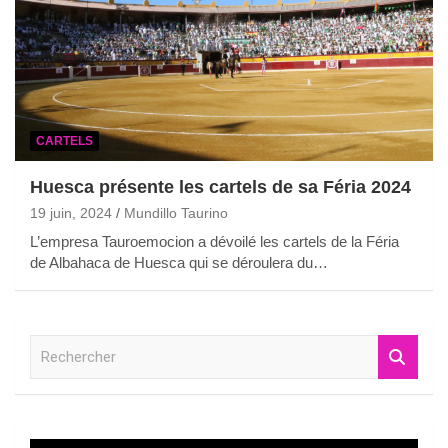
CARTELS
Huesca présente les cartels de sa Féria 2024
19 juin, 2024
Mundillo Taurino
L’empresa Tauroemocion a dévoilé les cartels de la Féria
de Albahaca de Huesca qui se déroulera du…
R
e
c
h
e