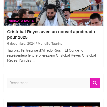
MERCATO TAURIN
Cristobal Reyes avec un nouvel apoderado
pour 2025
6 décembre, 2024
Mundillo Taurino
Taurojal, l’entreprise d’Alfredo Ríos « El Conde »,
représentera le torero jerezano Cristóbal Reyes Cristóbal
Reyes, l’un des…
R
e
c
h
e
r