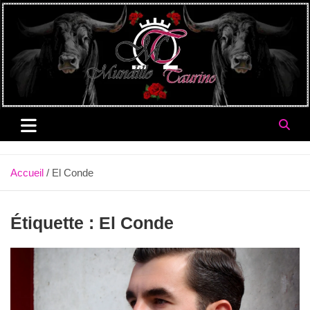
Aller
au
contenu
Accueil
El Conde
Étiquette :
El Conde