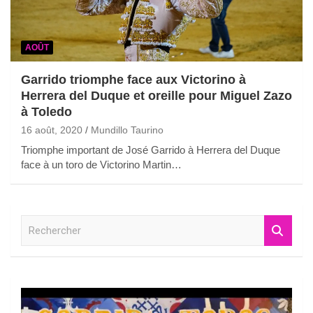
AOÛT
Garrido triomphe face aux Victorino à
Herrera del Duque et oreille pour Miguel Zazo
à Toledo
16 août, 2020
Mundillo Taurino
Triomphe important de José Garrido à Herrera del Duque
face à un toro de Victorino Martin…
R
e
c
h
e
r
c