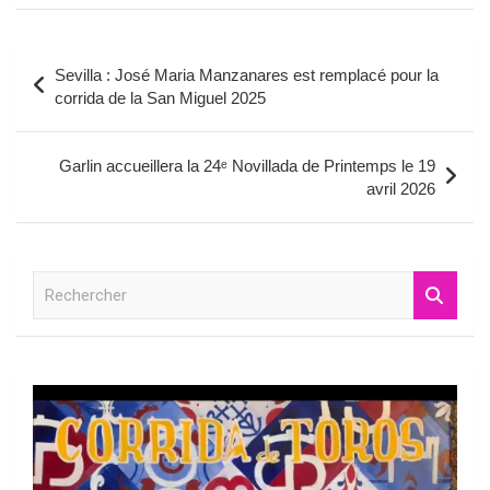
Navigation
Sevilla : José Maria Manzanares est remplacé pour la
de
corrida de la San Miguel 2025
l’article
Garlin accueillera la 24ᵉ Novillada de Printemps le 19
avril 2026
R
e
c
h
e
r
c
h
e
r