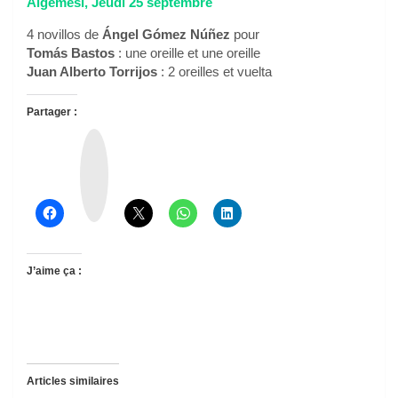
Algemesi, Jeudi 25 septembre
4 novillos de
Ángel Gómez Núñez
pour
Tomás Bastos
: une oreille et une oreille
Juan Alberto Torrijos
: 2 oreilles et vuelta
Partager :
T
h
r
e
a
d
s
J’aime ça :
Articles similaires