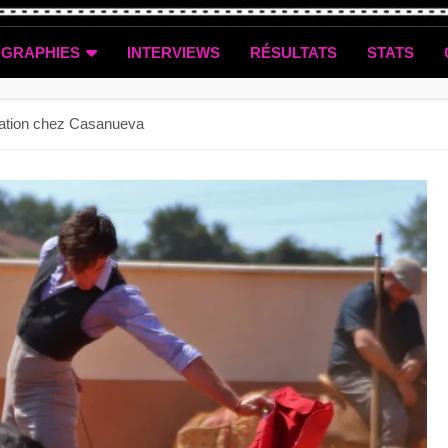
OGRAPHIES
INTERVIEWS
RÉSULTATS
STATS
ration chez Casanueva