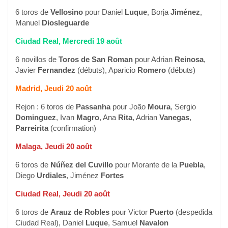
6 toros de
Vellosino
pour Daniel
Luque
, Borja
Jiménez
,
Manuel
Diosleguarde
Ciudad Real, Mercredi 19 août
6 novillos de
Toros de San Roman
pour Adrian
Reinosa
,
Javier
Fernandez
(débuts), Aparicio
Romero
(débuts)
Madrid, Jeudi 20 août
Rejon : 6 toros de
Passanha
pour João
Moura
, Sergio
Dominguez
, Ivan
Magro
, Ana
Rita
, Adrian
Vanegas
,
Parreirita
(confirmation)
Malaga, Jeudi 20 août
6 toros de
Núñez del Cuvillo
pour Morante de la
Puebla
,
Diego
Urdiales
, Jiménez
Fortes
Ciudad Real, Jeudi 20 août
6 toros de
Arauz de Robles
pour Victor
Puerto
(despedida
Ciudad Real), Daniel
Luque
, Samuel
Navalon