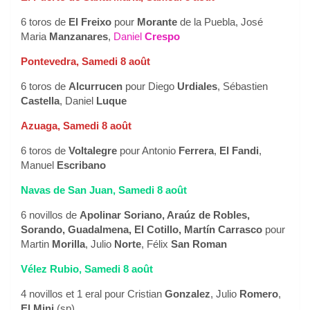
6 toros de
El Freixo
pour
Morante
de la Puebla, José
Maria
Manzanares
,
Daniel
Crespo
Pontevedra, Samedi 8 août
6 toros de
Alcurrucen
pour Diego
Urdiales
, Sébastien
Castella
, Daniel
Luque
Azuaga, Samedi 8 août
6 toros de
Voltalegre
pour Antonio
Ferrera
,
El Fandi
,
Manuel
Escribano
Navas de San Juan, Samedi 8 août
6 novillos de
Apolinar Soriano, Araúz de Robles,
Sorando, Guadalmena, El Cotillo, Martín Carrasco
pour
Martin
Morilla
, Julio
Norte
, Félix
San Roman
Vélez Rubio, Samedi 8 août
4 novillos et 1 eral pour Cristian
Gonzalez
, Julio
Romero
,
El Mini
(sp)