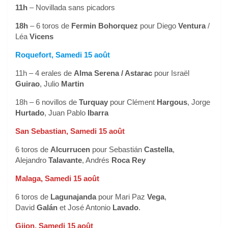
11h
– Novillada sans picadors
18h
– 6 toros de
Fermin Bohorquez
pour Diego
Ventura
/
Léa
Vicens
Roquefort, Samedi 15 août
11h – 4 erales de
Alma Serena / Astarac
pour Israël
Guirao
, Julio
Martin
18h – 6 novillos de
Turquay
pour Clément
Hargous
, Jorge
Hurtado
, Juan Pablo
Ibarra
San Sebastian, Samedi 15 août
6 toros de
Alcurrucen
pour Sebastián
Castella
,
Alejandro
Talavante
, Andrés
Roca Rey
Malaga, Samedi 15 août
6 toros de
Lagunajanda
pour Mari Paz
Vega
,
David
Galán
et José Antonio
Lavado
.
Gijon, Samedi 15 août