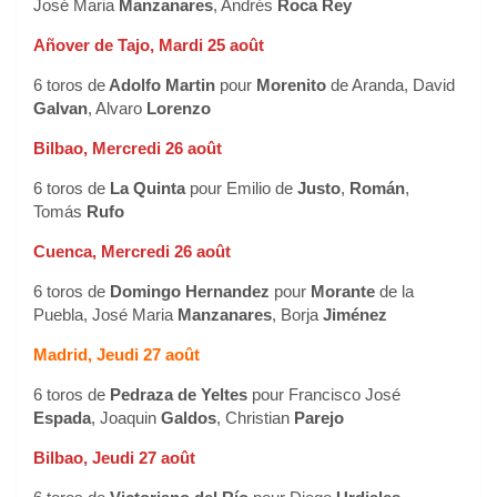
José Maria
Manzanares
, Andrés
Roca Rey
Añover de Tajo, Mardi 25 août
6 toros de
Adolfo Martin
pour
Morenito
de Aranda, David
Galvan
, Alvaro
Lorenzo
Bilbao, Mercredi 26 août
6 toros de
La Quinta
pour Emilio de
Justo
,
Román
,
Tomás
Rufo
Cuenca, Mercredi 26 août
6 toros de
Domingo Hernandez
pour
Morante
de la
Puebla, José Maria
Manzanares
, Borja
Jiménez
Madrid, Jeudi 27 août
6 toros de
Pedraza de Yeltes
pour Francisco José
Espada
, Joaquin
Galdos
, Christian
Parejo
Bilbao, Jeudi 27 août