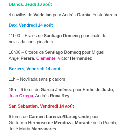
Blanca, Jeudi 13 août
4 novillos de
Valdellan
pour Andrés
Garcia
, Yuste
Varela
Dax, Vendredi 14 août
11h00 – Erales de
Santiago Domecq
pour finale de
novillada sans picadors
18h00 – 6 toros de
Santiago Domecq
pour Miguel
Angel
Perera
,
Clemente
, Victor
Hernandez
Béziers, Vendredi 14 août
11h – Novillada sans picadors
18h
– 6 toros de
Garcia Jiménez
pour Emilio
de Justo
,
Juan
Ortega
, Andrés
Roca Rey
San Sebastian, Vendredi 14 août
6 toros de
Carmen Lorenzo/Garcigrande
pour
Guillermo
Hermoso de Mendoza
,
Morante
de la Puebla,
José María
Manzanares