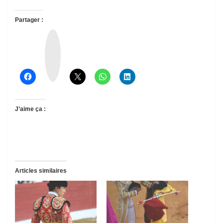
Partager :
T
h
r
e
a
d
s
J’aime ça :
Articles similaires