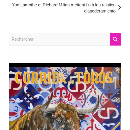
l’article
Yon Lamothe et Richard Milian mettent fin à leu relation
d’apoderamiento
R
e
c
h
e
r
c
h
e
r