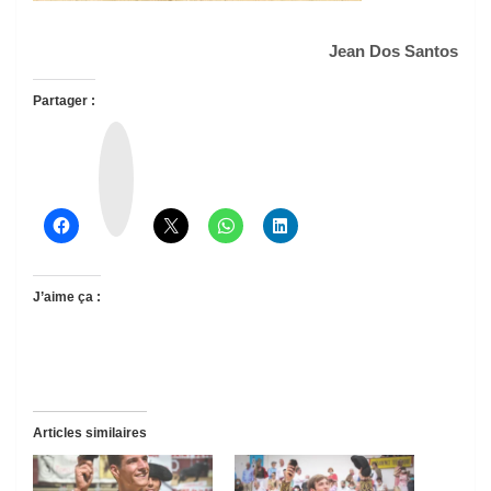
Jean Dos Santos
Partager :
T
h
r
e
a
d
s
J’aime ça :
Articles similaires