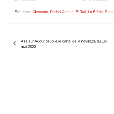
Étiquettes:
Clemente
,
Dorian Canton
,
El Rafi
,
La Brède
,
Robe
Navigation
Aire sur Adour dévoile le cartel de la novillada du 1er
de
mai 2023
l’article