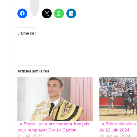
e
a
d
s
J’aime ça :
Articles similaires
La Brède : un autre matador français
La Brède dévoile le
pour remplacer Dorian Canton
du 22 juin 2024
21 juin, 2023
26 janvier, 2024