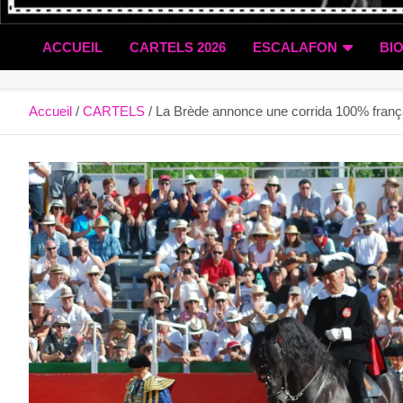
ACCUEIL
CARTELS 2026
ESCALAFON
BI
Accueil
CARTELS
La Brède annonce une corrida 100% franç