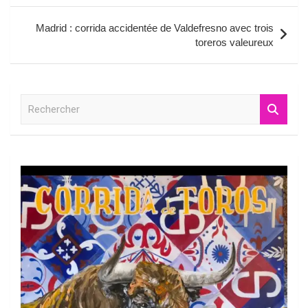
l’article
Madrid : corrida accidentée de Valdefresno avec trois
toreros valeureux
R
e
c
h
e
r
c
h
e
r