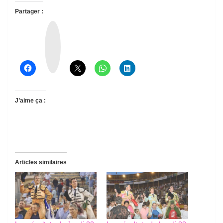
Partager :
T
h
r
e
a
d
s
J’aime ça :
Articles similaires