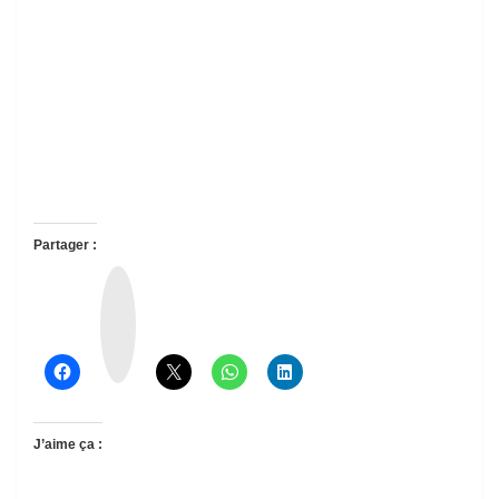
Partager :
T
h
r
e
a
d
s
J’aime ça :