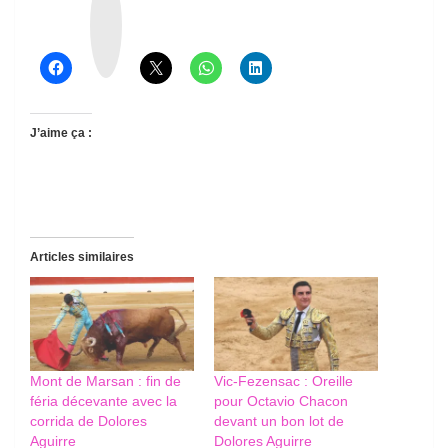
h
r
e
a
d
s
J’aime ça :
Articles similaires
Mont de Marsan : fin de
Vic-Fezensac : Oreille
féria décevante avec la
pour Octavio Chacon
corrida de Dolores
devant un bon lot de
Aguirre
Dolores Aguirre