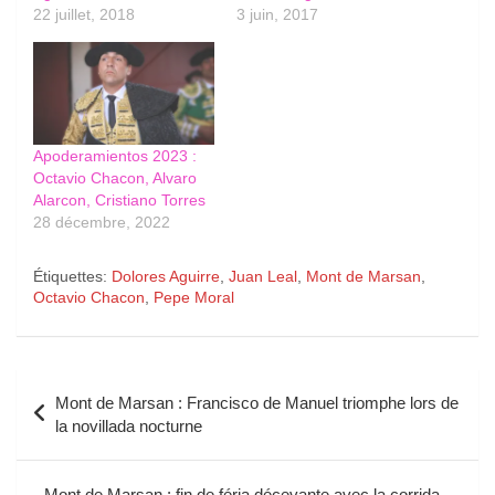
22 juillet, 2018
3 juin, 2017
Apoderamientos 2023 :
Octavio Chacon, Alvaro
Alarcon, Cristiano Torres
28 décembre, 2022
Étiquettes:
Dolores Aguirre
,
Juan Leal
,
Mont de Marsan
,
Octavio Chacon
,
Pepe Moral
Navigation
Mont de Marsan : Francisco de Manuel triomphe lors de
de
la novillada nocturne
l’article
Mont de Marsan : fin de féria décevante avec la corrida