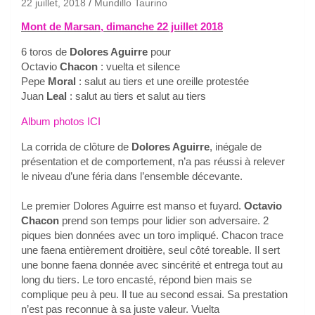
22 juillet, 2018
Mundillo Taurino
Mont de Marsan, dimanche 22 juillet 2018
6 toros de
Dolores Aguirre
pour
Octavio
Chacon
: vuelta et silence
Pepe
Moral
: salut au tiers et une oreille protestée
Juan
Leal
: salut au tiers et salut au tiers
Album photos ICI
La corrida de clôture de
Dolores Aguirre
, inégale de
présentation et de comportement, n’a pas réussi à relever
le niveau d’une féria dans l’ensemble décevante.
Le premier Dolores Aguirre est manso et fuyard.
Octavio
Chacon
prend son temps pour lidier son adversaire. 2
piques bien données avec un toro impliqué. Chacon trace
une faena entièrement droitière, seul côté toreable. Il sert
une bonne faena donnée avec sincérité et entrega tout au
long du tiers. Le toro encasté, répond bien mais se
complique peu à peu. Il tue au second essai. Sa prestation
n’est pas reconnue à sa juste valeur. Vuelta