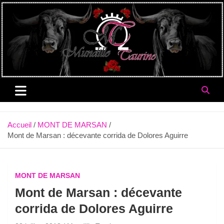
Aller
au
contenu
Accueil
MONT DE MARSAN
Mont de Marsan : décevante corrida de Dolores Aguirre
MONT DE MARSAN
Mont de Marsan : décevante
corrida de Dolores Aguirre