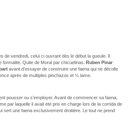
 de vendredi, celui ci ouvrant dès le début la gueule. Il
e formalité. Quite de Moral par chicuelinas.
Ruben Pinar
part
avant d’essayer de construire une faena qui ne décolle
lence après de multiples pinchazos et ½ lame.
ement pousser ou s’employer. Avant de commencer sa faena,
e par laquelle il avait été pris en charge lors de la corrida de
i sert une faena exclusivement droitière. Le tout ne prend