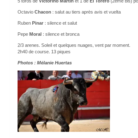
5 toros de
Victorino Martin
et 1 de
El Torero
(2eme bis) po
Octavio
Chacon
: salut au tiers après avis et vuelta
Ruben
Pinar
: silence et salut
Pepe
Moral
: silence et bronca
2/3 arenes. Soleil et quelques nuages, vent par moment.
2h40 de course. 13 piques
Photos : Mélanie Huertas