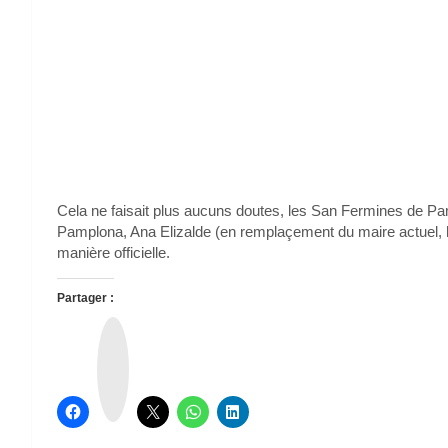
Cela ne faisait plus aucuns doutes, les San Fermines de Pam
Pamplona, Ana Elizalde (en remplaçement du maire actuel, h
manière officielle.
Partager :
T
h
r
e
a
d
s