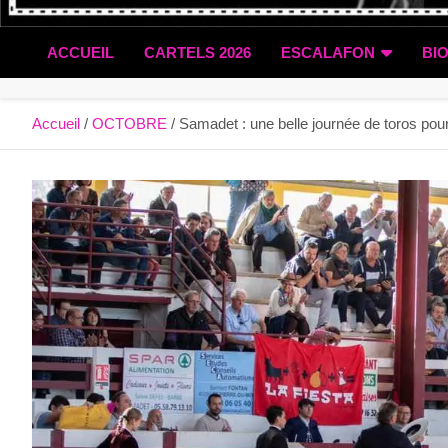
ACCUEIL
CARTELS 2026
ESCALAFON
BI
Accueil
OCTOBRE
Samadet : une belle journée de toros pou