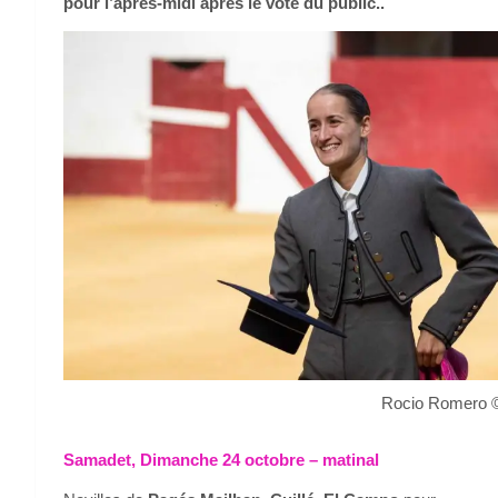
pour l’après-midi après le vote du public..
Rocio Romero ©
Samadet, Dimanche 24 octobre – matinal