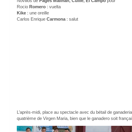
Novillos de
Pagés Mailhan, Cuillé, El Campo
pour
Rocio
Romero
: vuelta
Kike
: une oreille
Carlos Enrique
Carmona
: salut
L’après-midi, place au spectacle avec du bétail de ganaderi
quatrième de Virgen Maria, bien que le ganadero soit françai