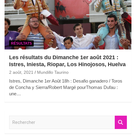
RÉSULTATS
Les résultats du Dimanche 1er août 2021 :
Istres, Iniesta, Riopar, Los Hinojosos, Huelva
2 août, 2021
Mundillo Taurino
Istres, Dimanche 1er Août 18h : Desafio ganadero / Toros
de Concha y Sierra/Robert Margé pourThomas Dufau :
une…
R
e
c