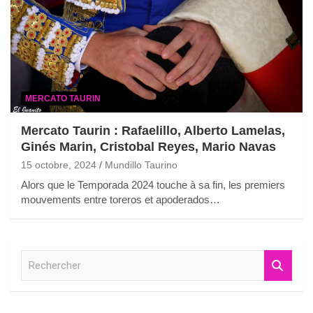
MERCATO TAURIN
Mercato Taurin : Rafaelillo, Alberto Lamelas,
Ginés Marin, Cristobal Reyes, Mario Navas
15 octobre, 2024
Mundillo Taurino
Alors que le Temporada 2024 touche à sa fin, les premiers
mouvements entre toreros et apoderados…
R
e
c
h