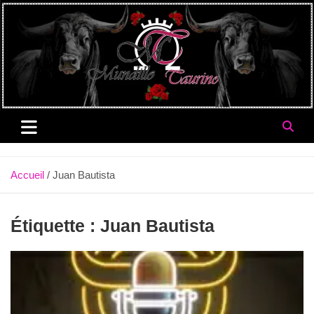
Aller
au
contenu
Accueil
Juan Bautista
Étiquette :
Juan Bautista