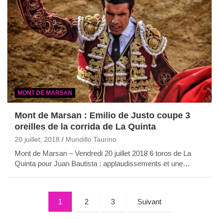
MONT DE MARSAN
Mont de Marsan : Emilio de Justo coupe 3
oreilles de la corrida de La Quinta
20 juillet, 2018
Mundillo Taurino
Mont de Marsan – Vendredi 20 juillet 2018 6 toros de La
Quinta pour Juan Bautista : applaudissements et une…
Pagination
1
2
3
Suivant
des