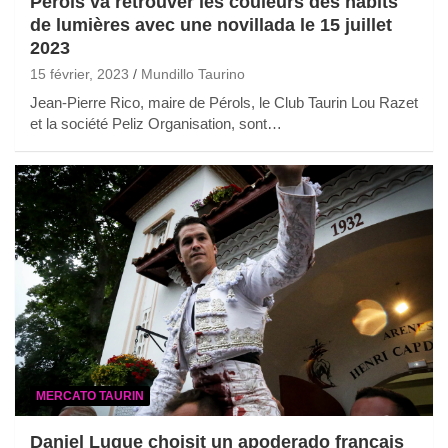
Pérols va retrouver les couleurs des habits
de lumières avec une novillada le 15 juillet
2023
15 février, 2023
Mundillo Taurino
Jean-Pierre Rico, maire de Pérols, le Club Taurin Lou Razet
et la société Peliz Organisation, sont…
MERCATO TAURIN
Daniel Luque choisit un apoderado français