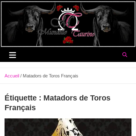
Aller
au
contenu
Accueil
Matadors de Toros Français
Étiquette :
Matadors de Toros
Français