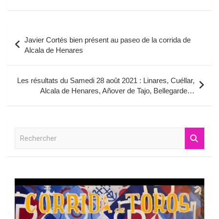
Navigation
Javier Cortés bien présent au paseo de la corrida de
de
Alcala de Henares
l’article
Les résultats du Samedi 28 août 2021 : Linares, Cuéllar,
Alcala de Henares, Añover de Tajo, Bellegarde…
R
e
c
h
e
r
c
h
e