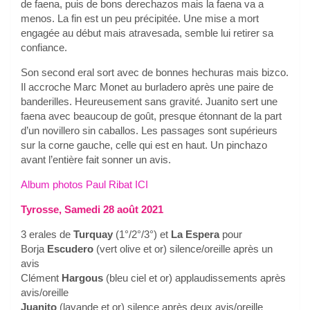
de faena, puis de bons derechazos mais la faena va a
menos. La fin est un peu précipitée. Une mise a mort
engagée au début mais atravesada, semble lui retirer sa
confiance.
Son second eral sort avec de bonnes hechuras mais bizco.
Il accroche Marc Monet au burladero après une paire de
banderilles. Heureusement sans gravité. Juanito sert une
faena avec beaucoup de goût, presque étonnant de la part
d’un novillero sin caballos. Les passages sont supérieurs
sur la corne gauche, celle qui est en haut. Un pinchazo
avant l’entière fait sonner un avis.
Album photos Paul Ribat ICI
Tyrosse, Samedi 28 août 2021
3 erales de
Turquay
(1°/2°/3°) et
La Espera
pour
Borja
Escudero
(vert olive et or) silence/oreille après un
avis
Clément
Hargous
(bleu ciel et or) applaudissements après
avis/oreille
Juanito
(lavande et or) silence après deux avis/oreille