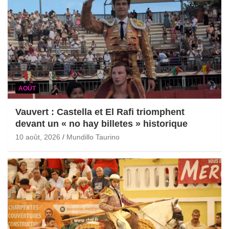
AOÛT
Vauvert : Castella et El Rafi triomphent
devant un « no hay billetes » historique
10 août, 2026
Mundillo Taurino