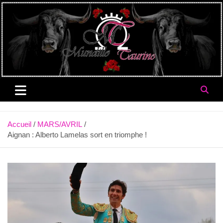
Aller
au
contenu
Accueil
MARS/AVRIL
Aignan : Alberto Lamelas sort en triomphe !