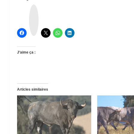
T
h
r
e
a
d
s
J’aime ça :
Articles similaires