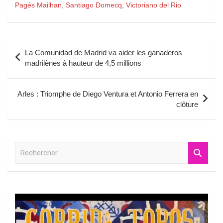
Pagés Mailhan
,
Santiago Domecq
,
Victoriano del Rio
Navigation
La Comunidad de Madrid va aider les ganaderos
de
madrilènes à hauteur de 4,5 millions
l’article
Arles : Triomphe de Diego Ventura et Antonio Ferrera en
clôture
R
e
c
h
e
r
c
h