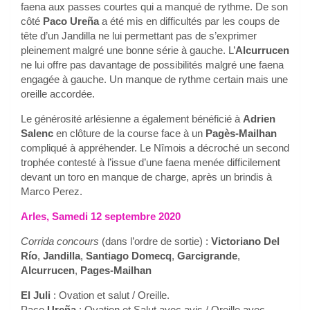
faena aux passes courtes qui a manqué de rythme. De son
côté
Paco Ureña
a été mis en difficultés par les coups de
tête d’un Jandilla ne lui permettant pas de s’exprimer
pleinement malgré une bonne série à gauche. L’
Alcurrucen
ne lui offre pas davantage de possibilités malgré une faena
engagée à gauche. Un manque de rythme certain mais une
oreille accordée.
Le générosité arlésienne a également bénéficié à
Adrien
Salenc
en clôture de la course face à un
Pagès-Mailhan
compliqué à appréhender. Le Nîmois a décroché un second
trophée contesté à l’issue d’une faena menée difficilement
devant un toro en manque de charge, après un brindis à
Marco Perez.
Arles, Samedi 12 septembre 2020
Corrida concours
(dans l’ordre de sortie) :
Victoriano Del
Río
,
Jandilla
,
Santiago Domecq
,
Garcigrande
,
Alcurrucen
,
Pages-Mailhan
El Juli
: Ovation et salut / Oreille.
Paco
Ureña
: Ovation et Salut avec avis / Oreille avec