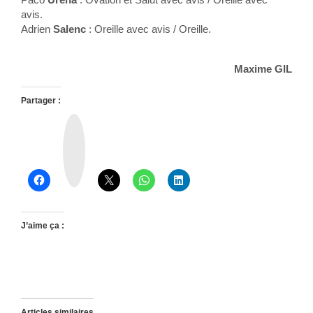
avis.
Adrien
Salenc
: Oreille avec avis / Oreille.
Maxime GIL
Partager :
T
h
r
e
a
d
s
J’aime ça :
Articles similaires