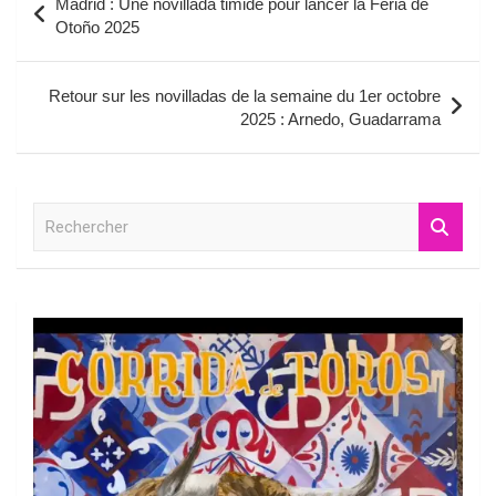
Madrid : Une novillada timide pour lancer la Féria de
de
Otoño 2025
l’article
Retour sur les novilladas de la semaine du 1er octobre
2025 : Arnedo, Guadarrama
R
e
c
h
e
r
c
h
e
r