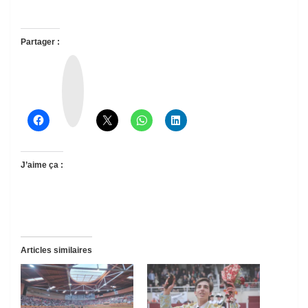
Partager :
T
h
r
e
a
d
s
J’aime ça :
Articles similaires