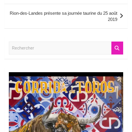
l’article
Rion-des-Landes présente sa journée taurine du 25 août
2019
R
e
c
h
e
r
c
h
e
r