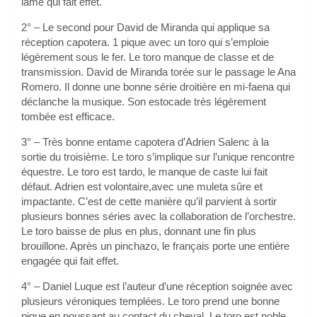
lame qui fait effet.
2° – Le second pour David de Miranda qui applique sa
réception capotera. 1 pique avec un toro qui s’emploie
légèrement sous le fer. Le toro manque de classe et de
transmission. David de Miranda torée sur le passage le Ana
Romero. Il donne une bonne série droitière en mi-faena qui
déclanche la musique. Son estocade très légèrement
tombée est efficace.
3° – Très bonne entame capotera d’Adrien Salenc à la
sortie du troisième. Le toro s’implique sur l’unique rencontre
équestre. Le toro est tardo, le manque de caste lui fait
défaut. Adrien est volontaire,avec une muleta sûre et
impactante. C’est de cette manière qu’il parvient à sortir
plusieurs bonnes séries avec la collaboration de l’orchestre.
Le toro baisse de plus en plus, donnant une fin plus
brouillone. Après un pinchazo, le français porte une entière
engagée qui fait effet.
4° – Daniel Luque est l’auteur d’une réception soignée avec
plusieurs véroniques templées. Le toro prend une bonne
pique en poussant au contact du cheval. Le toro est noble