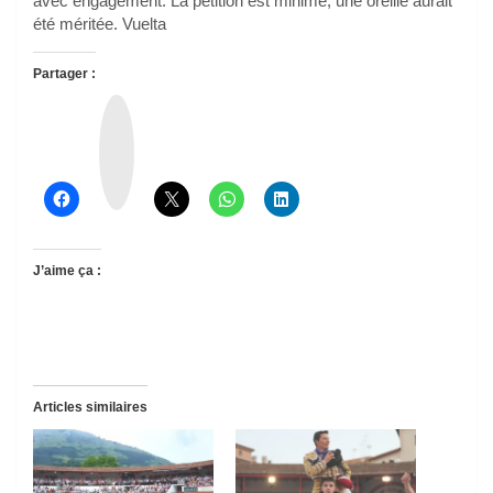
avec engagement. La petition est minime, une oreille aurait
été méritée. Vuelta
Partager :
T
h
r
e
a
d
s
J’aime ça :
Articles similaires