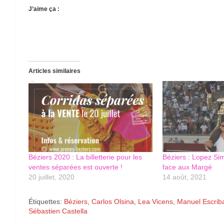
J’aime ça :
Articles similaires
Béziers 2020 : La billetterie pour les
Béziers : Lopez Si
ventes séparées est ouverte !
face aux Margé
20 juillet, 2020
14 août, 2021
Étiquettes:
Béziers
,
Carlos Olsina
,
Lea Vicens
,
Manuel Escrib
Sébastien Castella