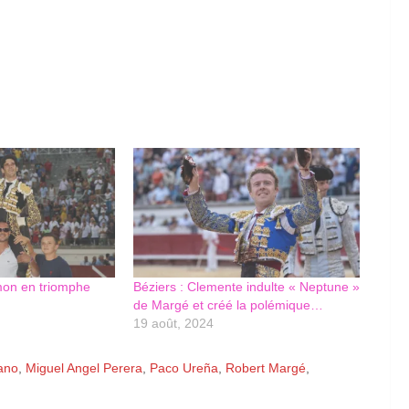
mon en triomphe
Béziers : Clemente indulte « Neptune »
de Margé et créé la polémique…
19 août, 2024
ano
,
Miguel Angel Perera
,
Paco Ureña
,
Robert Margé
,