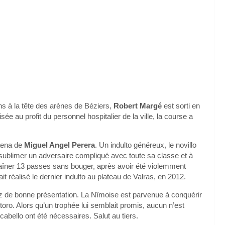
ans à la tête des arènes de Béziers,
Robert Margé
est sorti en
isée au profit du personnel hospitalier de la ville, la course a
faena de
Miguel Angel Perera
. Un indulto généreux, le novillo
sublimer un adversaire compliqué avec toute sa classe et à
chaîner 13 passes sans bouger, après avoir été violemment
it réalisé le dernier indulto au plateau de Valras, en 2012.
z de bonne présentation. La Nîmoise est parvenue à conquérir
toro. Alors qu’un trophée lui semblait promis, aucun n’est
abello ont été nécessaires. Salut au tiers.