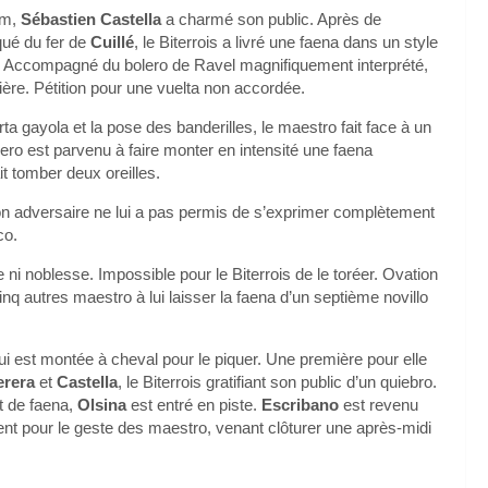
aim,
Sébastien Castella
a charmé son public. Après de
qué du fer de
Cuillé
, le Biterrois a livré une faena dans un style
tre. Accompagné du bolero de Ravel magnifiquement interprété,
ière. Pétition pour une vuelta non accordée.
ta gayola et la pose des banderilles, le maestro fait face à un
ro est parvenu à faire monter en intensité une faena
it tomber deux oreilles.
Son adversaire ne lui a pas permis de s’exprimer complètement
co.
 ni noblesse. Impossible pour le Biterrois de le toréer. Ovation
q autres maestro à lui laisser la faena d’un septième novillo
s qui est montée à cheval pour le piquer. Une première pour elle
erera
et
Castella
, le Biterrois gratifiant son public d’un quiebro.
t de faena,
Olsina
est entré en piste.
Escribano
est revenu
nt pour le geste des maestro, venant clôturer une après-midi