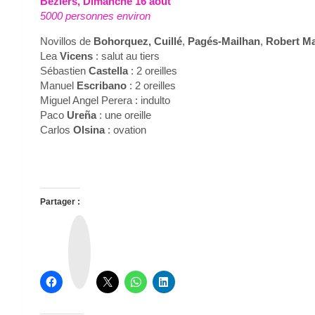
Béziers, Dimanche 16 août
5000 personnes environ
Novillos de
Bohorquez, Cuillé
,
Pagés-Mailhan
,
Robert Ma
Lea
Vicens
: salut au tiers
Sébastien
Castella
: 2 oreilles
Manuel
Escribano
: 2 oreilles
Miguel Angel Perera : indulto
Paco
Ureña
: une oreille
Carlos
Olsina
: ovation
Partager :
T
h
r
e
a
d
s