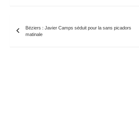
Navigation
Béziers : Javier Camps séduit pour la sans picadors
de
matinale
l’article