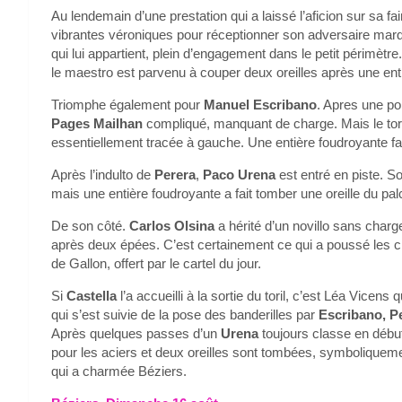
Au lendemain d’une prestation qui a laissé l’aficion sur sa f
vibrantes véroniques pour réceptionner son adversaire mar
qui lui appartient, plein d’engagement dans le petit périmè
le maestro est parvenu à couper deux oreilles après une ent
Triomphe également pour
Manuel Escribano
. Apres une por
Pages Mailhan
compliqué, manquant de charge. Mais le tore
essentiellement tracée à gauche. Une entière foudroyante fa
Après l’indulto de
Perera
,
Paco Urena
est entré en piste. 
mais une entière foudroyante a fait tomber une oreille du pal
De son côté.
Carlos Olsina
a hérité d’un novillo sans charge
après deux épées. C’est certainement ce qui a poussé les cin
de Gallon, offert par le cartel du jour.
Si
Castella
l’a accueilli à la sortie du toril, c’est Léa Vicen
qui s’est suivie de la pose des banderilles par
Escribano, P
Après quelques passes d’un
Urena
toujours classe en débu
pour les aciers et deux oreilles sont tombées, symboliqueme
qui a charmée Béziers.