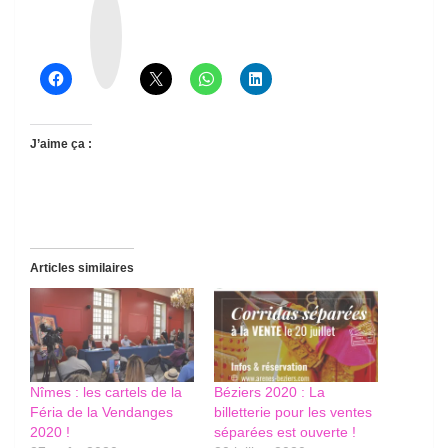
h
r
e
a
d
s
J’aime ça :
Articles similaires
Nîmes : les cartels de la
Béziers 2020 : La
Féria de la Vendanges
billetterie pour les ventes
2020 !
séparées est ouverte !