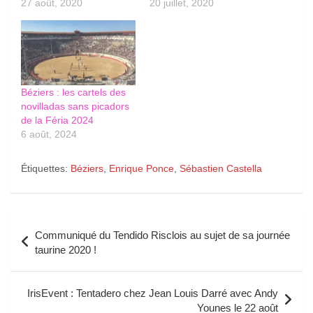
27 août, 2020
20 juillet, 2020
Béziers : les cartels des
novilladas sans picadors
de la Féria 2024
6 août, 2024
Étiquettes:
Béziers
,
Enrique Ponce
,
Sébastien Castella
Navigation
Communiqué du Tendido Risclois au sujet de sa journée
de
taurine 2020 !
l’article
IrisEvent : Tentadero chez Jean Louis Darré avec Andy
Younes le 22 août