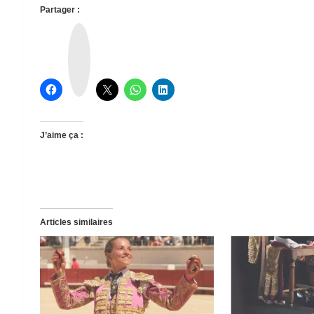
Partager :
T
h
r
e
a
d
s
J’aime ça :
Articles similaires