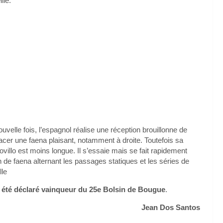
lle.
elle fois, l’espagnol réalise une réception brouillonne de
racer une faena plaisant, notamment à droite. Toutefois sa
villo est moins longue. Il s’essaie mais se fait rapidement
n de faena alternant les passages statiques et les séries de
lle
 a été déclaré vainqueur du 25e Bolsin de Bougue
.
Jean Dos Santos