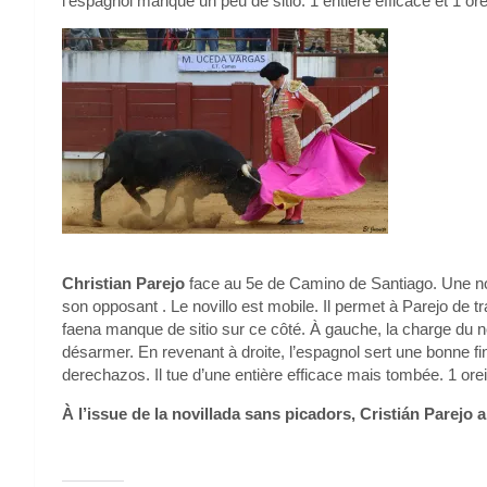
l’espagnol manque un peu de sitio. 1 entière efficace et 1 orei
Christian Parejo
face au 5e de Camino de Santiago. Une nouv
son opposant . Le novillo est mobile. Il permet à Parejo de t
faena manque de sitio sur ce côté. À gauche, la charge du no
désarmer. En revenant à droite, l’espagnol sert une bonne fi
derechazos. Il tue d’une entière efficace mais tombée. 1 orei
À l’issue de la novillada sans picadors, Cristián Parejo