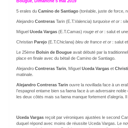
Bougue, Dimanche 5 mai 2019
5 erales du
Camino de Santiago
(toréable, juste de force, 
Alejandro
Contreras
Tarin (E.T.Valencia)
turquoise et or
: si
Miguel
Uceda Vargas
(E.T.Camas)
rouge et or
: salut et une
Christian
Parejo
(E.T.Chiclana)
bleu de france et or
: salut e
Le 25ème
Bolsin de Bougue
avait débuté par la traditionne
place en finale avec du bétail de Camino de Santiago.
Alejandro
Contreras Tarin
, Miguel
Uceda Vargas
et
Christ
matinale.
Alejandro Contreras Tarin
ouvre la novillada face à un er
l’espagnol entame bien sa faena face à un adversaire noble
les deux côtés mais sa faena manque fortement d’alegría. Il 
Uceda Vargas
reçoit par véroniques ajustées le second Cam
duquel répond avec moins de réussite Uceda Vargas. Le nov