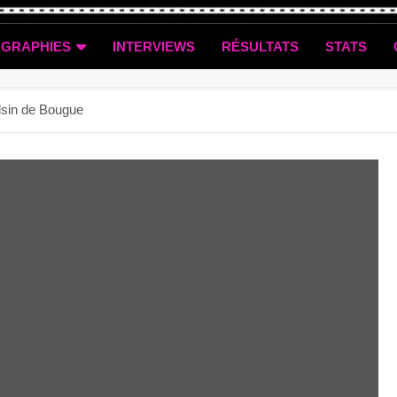
OGRAPHIES
INTERVIEWS
RÉSULTATS
STATS
lsin de Bougue