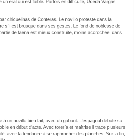
un eral qui est faible. Parfois en difficulté, Uceda Vargas
 par chicuelinas de Conteras. Le novillo proteste dans la
me s’il est brusque dans ses gestes. Le fond de noblesse de
partie de faena est mieux construite, moins accrochée, dans
à un novillo bien fait, avec du gabarit. L’espagnol débute sa
bile en début d’acte. Avec torería et maîtrise il trace plusieurs
ité, avec la tendance à se rapprocher des planches. Sur la fin,