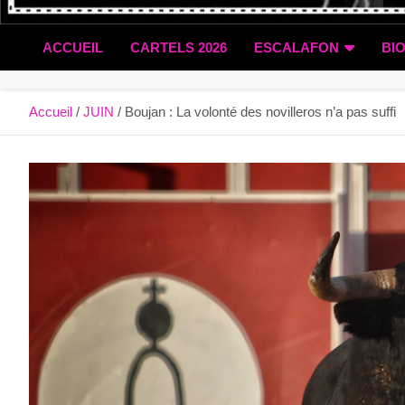
ACCUEIL
CARTELS 2026
ESCALAFON
BI
Accueil
JUIN
Boujan : La volonté des novilleros n’a pas suffi