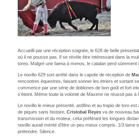
Accueilli par une réception soignée, le 628 de belle présenta
où il ne pousse pas. Il se révéle être intéressant dans la mul
toreo. Malgré une faena à menos, le catalan perd sûrement u
Le novillo 629 sort arrêté dans le capote de réception de
Max
rencontres équestres, faisant sonner les étriers et sortant s
commence par une série de doblones de bon goût et fort intell
s’éteint. Même toute la volonté de Maxime ne réussit pas à l
Le novillo le mieux présenté, astifino et au trapio de toro est
de piques sans histoire,
Cristobal Reyes
va de nouveau bande
transmission et du moteur, celui préférant les longues dista
novillo aurait mérité d’être un peu mieux compris. 1/3 lame et u
prétendre. Silence.