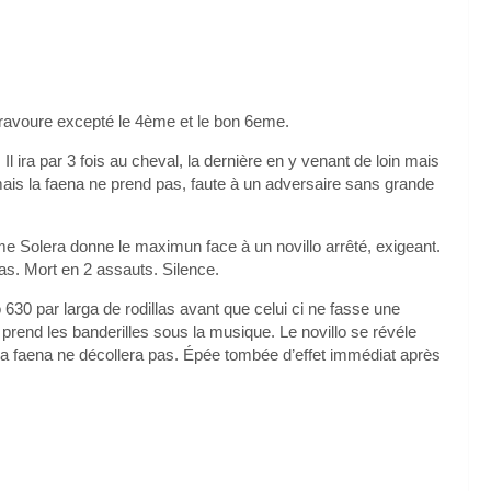
bravoure excepté le 4ème et le bon 6eme.
l ira par 3 fois au cheval, la dernière en y venant de loin mais
is la faena ne prend pas, faute à un adversaire sans grande
e Solera donne le maximun face à un novillo arrêté, exigeant.
 pas. Mort en 2 assauts. Silence.
0 par larga de rodillas avant que celui ci ne fasse une
 prend les banderilles sous la musique. Le novillo se révéle
La faena ne décollera pas. Épée tombée d’effet immédiat après