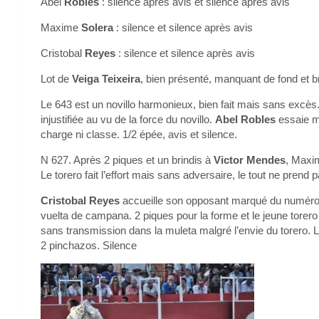
Abel
Robles
: silence après avis et silence après avis
Maxime
Solera
: silence et silence après avis
Cristobal
Reyes
: silence et silence après avis
Lot de
Veiga Teixeira
, bien présenté, manquant de fond et 
Le 643 est un novillo harmonieux, bien fait mais sans excès. I
injustifiée au vu de la force du novillo.
Abel Robles
essaie ma
charge ni classe. 1/2 épée, avis et silence.
N 627. Après 2 piques et un brindis à
Victor Mendes
, Maxim
Le torero fait l’effort mais sans adversaire, le tout ne prend
Cristobal Reyes
accueille son opposant marqué du numéro 63
vuelta de campana. 2 piques pour la forme et le jeune torero
sans transmission dans la muleta malgré l’envie du torero. 
2 pinchazos. Silence