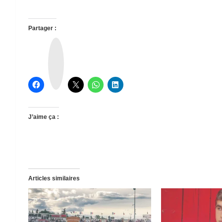
Partager :
T
h
r
e
a
d
s
J’aime ça :
Articles similaires