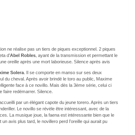
tion ne réalise pas un tiers de piques exceptionnel. 2 piques
eta d’
Abel Robles
, ayant de la transmission et permettant le
ne oreille après une mort laborieuse. Silence après avis
ime Solera
. Il se comporte en manso sur ses deux
eul du cheval. Après avoir brindé le toro au public, Maxime
igente face à ce novillo. Mais dès la 3ème série, celui ci
e faire redémarrer. Silence.
 accueilli par un élégant capote du jeune torero. Après un tiers
riller. Le novillo se révèle être intéressant, avec de la
nces. La musique joue, la faena est intéressante bien que le
n avis plus tard, le novillero perd l’oreille qui aurait pu