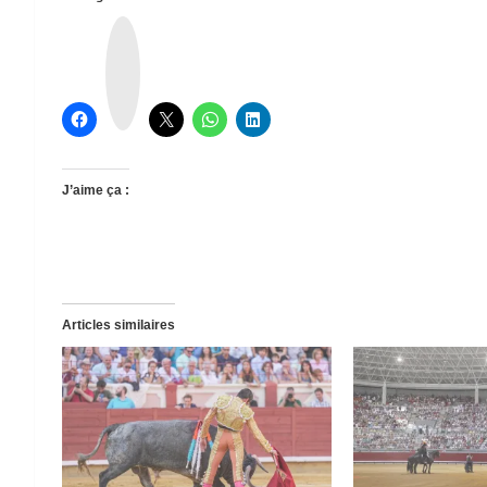
T
h
r
e
a
d
s
J’aime ça :
Articles similaires