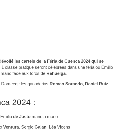
voilé les cartels de la Féria de Cuenca 2024 qui se
t 1 classe pratique seront célébrées dans une féria où Emilio
a mano face aux toros de
Rehuelga
.
te Domecq : les ganaderias
Roman Sorando
,
Daniel Ruiz
,
nca 2024 :
 Emilio
de Justo
mano a mano
go
Ventura
, Sergio
Galan
,
Léa
Vicens