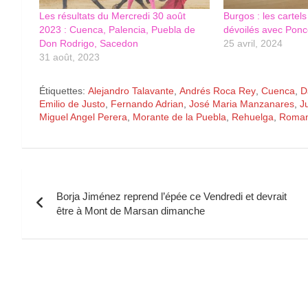
Les résultats du Mercredi 30 août
Burgos : les cartel
2023 : Cuenca, Palencia, Puebla de
dévoilés avec Ponce
Don Rodrigo, Sacedon
25 avril, 2024
31 août, 2023
Étiquettes:
Alejandro Talavante
,
Andrés Roca Rey
,
Cuenca
,
D
Emilio de Justo
,
Fernando Adrian
,
José Maria Manzanares
,
J
Miguel Angel Perera
,
Morante de la Puebla
,
Rehuelga
,
Roman
Navigation
Borja Jiménez reprend l’épée ce Vendredi et devrait
de
être à Mont de Marsan dimanche
l’article