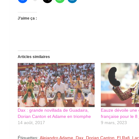
J’aime ça :
Articles similaires
Dax : grande novillada de Guadaira,
Eauze dévoile une
Dorian Canton et Adame en triomphe
française pour le 8 
14 août, 2017
9 mars, 2023
Étiquettes:
Alejandro Adame
,
Dax
,
Dorian Canton
,
El Rafi
,
Lar