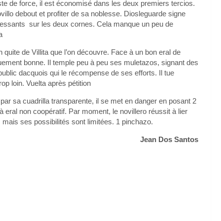
ste de force, il est économisé dans les deux premiers tercios.
illo debout et profiter de sa noblesse. Diosleguarde signe
ressants sur les deux cornes. Cela manque un peu de
a
n quite de Villita que l’on découvre. Face à un bon eral de
uement bonne. Il temple peu à peu ses muletazos, signant des
public dacquois qui le récompense de ses efforts. Il tue
p loin. Vuelta après pétition
 par sa cuadrilla transparente, il se met en danger en posant 2
à eral non coopératif. Par moment, le novillero réussit à lier
rts mais ses possibilités sont limitées. 1 pinchazo.
Jean Dos Santos