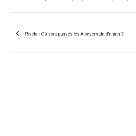
Navigation
Riscle : Où sont passés les Albaserrada d’antan ?
de
l’article