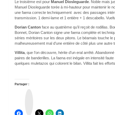
Le troisième est pour
Manuel Diosleguarde
. Noble mais ju
Manuel Diosleguarde torée à mi-hauteur pour maintenir le nov
une faena correcte techniquement avec des passages inté
transmission. 1 demi-lame et 1 entière + 1 descabello. Vuelt
Dorian Canton
face au quatrième qu’il reçoit de rodillas. Bo
Bonnet, Dorian Canton signe une faena complète et techniq
séries méritoires sur les deux pitons. Le béarnais touche le 
malheureusement mal d’une entière de côté plus une autre tro
Villita
, que l’on découvre, hérite d’un eral arrêté. Abandonné
paires de banderilles. La faena est inégale en intensité faute 
quelques muletazos qui colorent le bilan. Villita fait les effo
Partager :
T
h
r
e
a
d
s