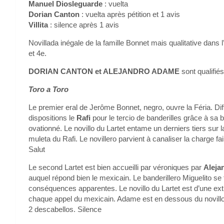
Manuel Diosleguarde
: vuelta
Dorian Canton
: vuelta après pétition et 1 avis
Villita
: silence après 1 avis
Novillada inégale de la famille Bonnet mais qualitative dans l
et 4e.
DORIAN CANTON et ALEJANDRO ADAME
sont qualifiés
Toro a Toro
Le premier eral de Jerôme Bonnet, negro, ouvre la Féria. Diff
dispositions le
Rafi
pour le tercio de banderilles grâce à sa 
ovationné. Le novillo du Lartet entame un derniers tiers sur
muleta du Rafi. Le novillero parvient à canaliser la charge fa
Salut
Le second Lartet est bien accueilli par véroniques par
Aleja
auquel répond bien le mexicain. Le banderillero Miguelito se
conséquences apparentes. Le novillo du Lartet est d’une ext
chaque appel du mexicain. Adame est en dessous du novillo, 
2 descabellos. Silence