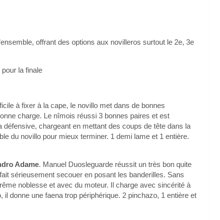
’ensemble, offrant des options aux novilleros surtout le 2e, 3e
 pour la finale
icile à fixer à la cape, le novillo met dans de bonnes
bonne charge. Le nîmois réussi 3 bonnes paires et est
 la défensive, chargeant en mettant des coups de tête dans la
ible du novillo pour mieux terminer. 1 demi lame et 1 entière.
ndro Adame
. Manuel Duosleguarde réussit un très bon quite
 fait sérieusement secouer en posant les banderilles. Sans
rême noblesse et avec du moteur. Il charge avec sincérité à
il donne une faena trop périphérique. 2 pinchazo, 1 entière et