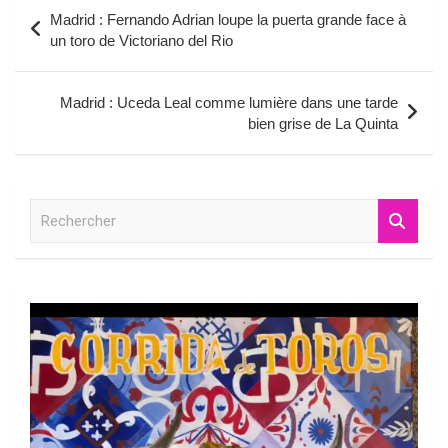
Navigation
Madrid : Fernando Adrian loupe la puerta grande face à
de
un toro de Victoriano del Rio
l’article
Madrid : Uceda Leal comme lumière dans une tarde
bien grise de La Quinta
R
e
c
h
e
r
c
h
e
r