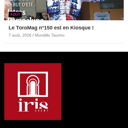
AOÛT
Le ToroMag n°150 est en Kiosque !
7 août, 2026
Mundillo Taurino