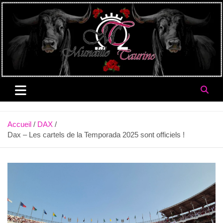
Aller
au
contenu
Accueil
DAX
Dax – Les cartels de la Temporada 2025 sont officiels !