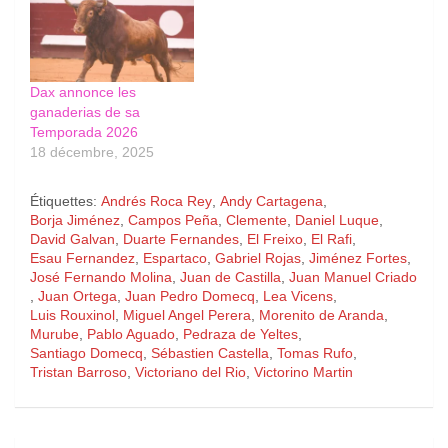
Dax annonce les
ganaderias de sa
Temporada 2026
18 décembre, 2025
Étiquettes:
Andrés Roca Rey
,
Andy Cartagena
,
Borja Jiménez
,
Campos Peña
,
Clemente
,
Daniel Luque
,
David Galvan
,
Duarte Fernandes
,
El Freixo
,
El Rafi
,
Esau Fernandez
,
Espartaco
,
Gabriel Rojas
,
Jiménez Fortes
,
José Fernando Molina
,
Juan de Castilla
,
Juan Manuel Criado
,
Juan Ortega
,
Juan Pedro Domecq
,
Lea Vicens
,
Luis Rouxinol
,
Miguel Angel Perera
,
Morenito de Aranda
,
Murube
,
Pablo Aguado
,
Pedraza de Yeltes
,
Santiago Domecq
,
Sébastien Castella
,
Tomas Rufo
,
Tristan Barroso
,
Victoriano del Rio
,
Victorino Martin