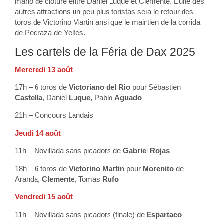
mano de clôture entre Daniel Luque et Clemente. L’une des
autres attractions un peu plus toristas sera le retour des
toros de Victorino Martin ansi que le maintien de la corrida
de Pedraza de Yeltes.
Les cartels de la Féria de Dax 2025
Mercredi 13 août
17h – 6 toros de
Victoriano del Rio
pour Sébastien
Castella
, Daniel
Luque
, Pablo
Aguado
21h – Concours Landais
Jeudi 14 août
11h – Novillada sans picadors de
Gabriel Rojas
18h – 6 toros de
Victorino Martin
pour
Morenito
de
Aranda,
Clemente
, Tomas
Rufo
Vendredi 15 août
11h – Novillada sans picadors (finale) de
Espartaco