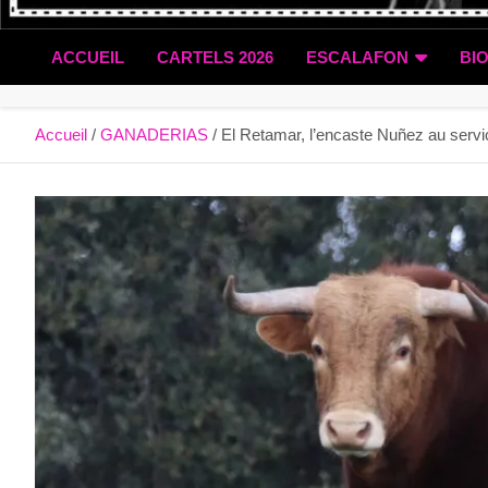
ACCUEIL
CARTELS 2026
ESCALAFON
BI
Accueil
GANADERIAS
El Retamar, l’encaste Nuñez au servic