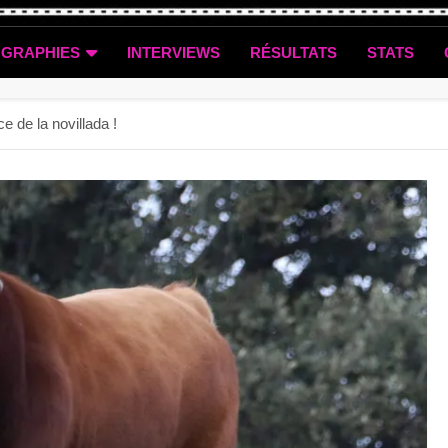
OGRAPHIES
INTERVIEWS
RÉSULTATS
STATS
e de la novillada !