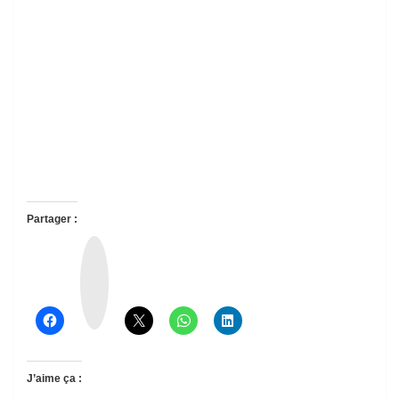
Partager :
T
h
r
e
a
d
s
J’aime ça :