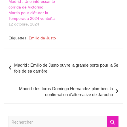
Madrid : Une intéressante
corrida de Victorino
Martin pour clôturer la
Temporada 2024 venteña
12 octobre, 2024
Étiquettes:
Emilio de Justo
Navigation
Madrid : Emilio de Justo ouvre la grande porte pour la 5e
de
fois de sa carrière
l’article
Madrid : les toros Domingo Hernandez plombent la
confirmation d’alternative de Jarocho
R
e