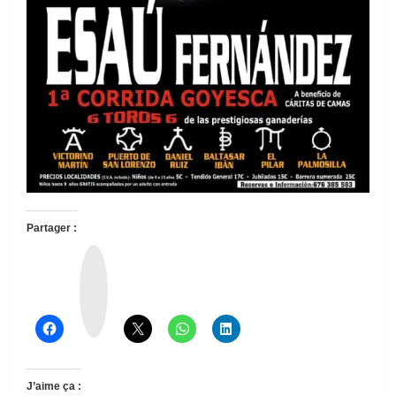
Partager :
T
h
r
e
a
d
s
J’aime ça :