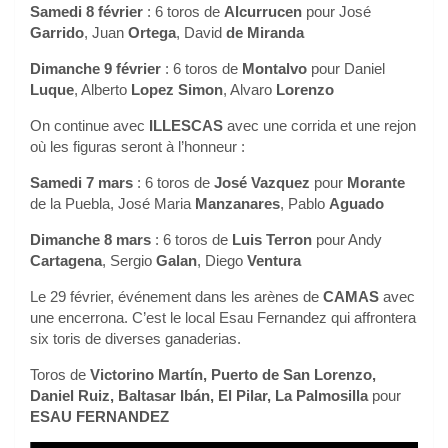
Samedi 8 février
: 6 toros de
Alcurrucen
pour José
Garrido
, Juan
Ortega
, David
de Miranda
Dimanche 9 février
: 6 toros de
Montalvo
pour Daniel
Luque
, Alberto
Lopez Simon
, Alvaro
Lorenzo
On continue avec
ILLESCAS
avec une corrida et une rejon
où les figuras seront à l’honneur :
Samedi 7 mars
: 6 toros de
José Vazquez
pour
Morante
de la Puebla, José Maria
Manzanares
, Pablo
Aguado
Dimanche 8 mars
: 6 toros de
Luis Terron
pour Andy
Cartagena
, Sergio
Galan
, Diego
Ventura
Le 29 février, événement dans les arènes de
CAMAS
avec
une encerrona. C’est le local Esau Fernandez qui affrontera
six toris de diverses ganaderias.
Toros de
Victorino Martín, Puerto de San Lorenzo,
Daniel Ruiz, Baltasar Ibán, El Pilar, La Palmosilla
pour
ESAU FERNANDEZ