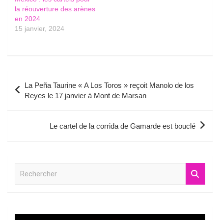
la réouverture des arènes
en 2024
15 janvier, 2024
Navigation
La Peña Taurine « A Los Toros » reçoit Manolo de los
de
Reyes le 17 janvier à Mont de Marsan
l’article
Le cartel de la corrida de Gamarde est bouclé
R
e
c
h
e
r