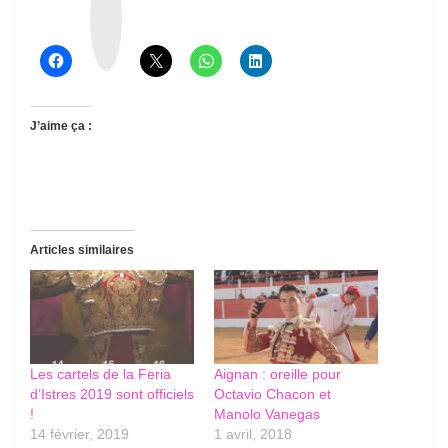
r
e
a
d
s
J’aime ça :
Articles similaires
Les cartels de la Feria
Aignan : oreille pour
d’Istres 2019 sont officiels
Octavio Chacon et
!
Manolo Vanegas
14 février, 2019
1 avril, 2018