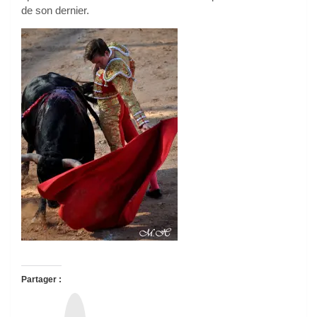
de son dernier.
Partager :
T
h