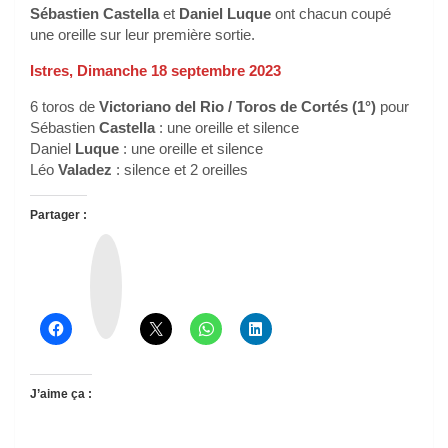
Sébastien Castella
et
Daniel Luque
ont chacun coupé
une oreille sur leur première sortie.
Istres, Dimanche 18 septembre 2023
6 toros de
Victoriano del Rio / Toros de Cortés (1°)
pour
Sébastien
Castella
: une oreille et silence
Daniel
Luque
: une oreille et silence
Léo
Valadez
: silence et 2 oreilles
Partager :
T
h
r
e
a
d
s
J’aime ça :