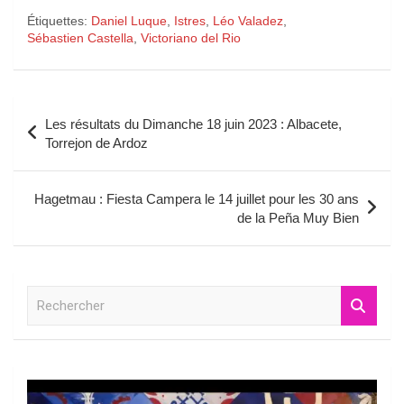
Étiquettes:
Daniel Luque
,
Istres
,
Léo Valadez
,
Sébastien Castella
,
Victoriano del Rio
Navigation
Les résultats du Dimanche 18 juin 2023 : Albacete,
de
Torrejon de Ardoz
l’article
Hagetmau : Fiesta Campera le 14 juillet pour les 30 ans
de la Peña Muy Bien
R
e
c
h
e
r