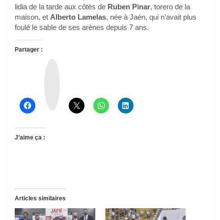
lidia de la tarde aux côtés de
Ruben Pinar
, torero de la
maison, et
Alberto Lamelas
, née à Jaén, qui n’avait plus
foulé le sable de ses arènes depuis 7 ans.
Partager :
T
h
r
e
a
d
s
J’aime ça :
Articles similaires