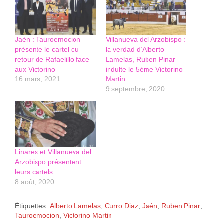
Jaén : Tauroemocion
Villanueva del Arzobispo :
présente le cartel du
la verdad d’Alberto
retour de Rafaelillo face
Lamelas, Ruben Pinar
aux Victorino
indulte le 5ème Victorino
16 mars, 2021
Martin
9 septembre, 2020
Linares et Villanueva del
Arzobispo présentent
leurs cartels
8 août, 2020
Étiquettes:
Alberto Lamelas
,
Curro Diaz
,
Jaén
,
Ruben Pinar
,
Tauroemocion
,
Victorino Martin