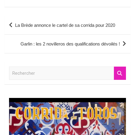
Navigation
La Brède annonce le cartel de sa corrida pour 2020
de
l’article
Garlin : les 2 novilleros des qualifications dévoilés !
R
e
c
h
e
r
c
h
e
r