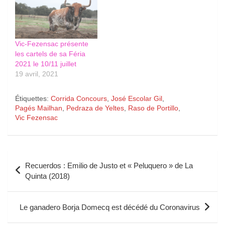
Vic-Fezensac présente
les cartels de sa Féria
2021 le 10/11 juillet
19 avril, 2021
Étiquettes:
Corrida Concours
,
José Escolar Gil
,
Pagés Mailhan
,
Pedraza de Yeltes
,
Raso de Portillo
,
Vic Fezensac
Navigation
Recuerdos : Emilio de Justo et « Peluquero » de La
de
Quinta (2018)
l’article
Le ganadero Borja Domecq est décédé du Coronavirus