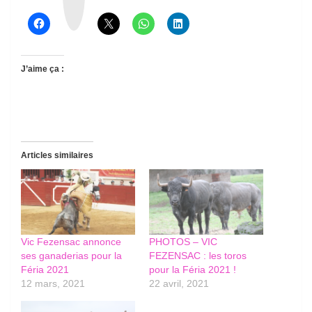
a
d
s
J’aime ça :
Articles similaires
Vic Fezensac annonce
PHOTOS – VIC
ses ganaderias pour la
FEZENSAC : les toros
Féria 2021
pour la Féria 2021 !
12 mars, 2021
22 avril, 2021