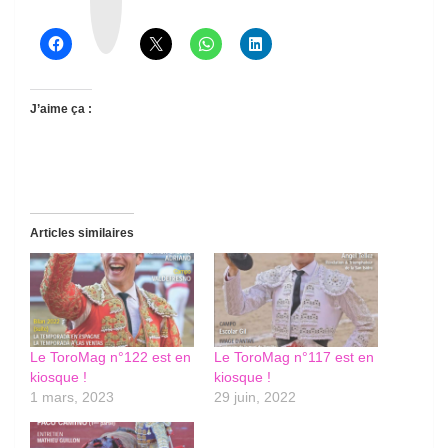
e
a
d
s
J’aime ça :
Articles similaires
Le ToroMag n°122 est en
Le ToroMag n°117 est en
kiosque !
kiosque !
1 mars, 2023
29 juin, 2022