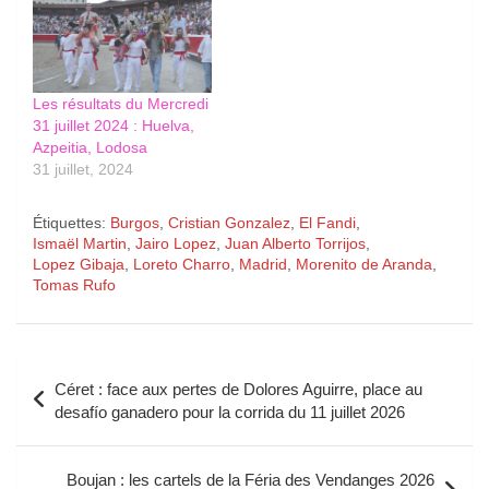
Les résultats du Mercredi
31 juillet 2024 : Huelva,
Azpeitia, Lodosa
31 juillet, 2024
Étiquettes:
Burgos
,
Cristian Gonzalez
,
El Fandi
,
Ismaël Martin
,
Jairo Lopez
,
Juan Alberto Torrijos
,
Lopez Gibaja
,
Loreto Charro
,
Madrid
,
Morenito de Aranda
,
Tomas Rufo
Navigation
Céret : face aux pertes de Dolores Aguirre, place au
de
desafío ganadero pour la corrida du 11 juillet 2026
l’article
Boujan : les cartels de la Féria des Vendanges 2026