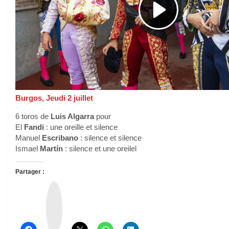
Burgos, Jeudi 2 juillet
6 toros de
Luis Algarra
pour
El
Fandi
: une oreille et silence
Manuel
Escribano
: silence et silence
Ismael
Martín
: silence et une oreilel
Partager :
T
h
r
e
a
d
s