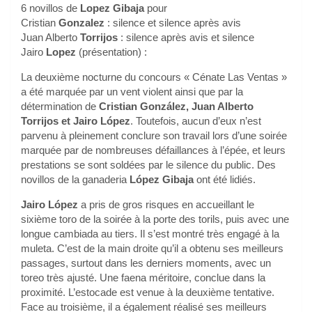
6 novillos de
Lopez Gibaja
pour
Cristian
Gonzalez
: silence et silence après avis
Juan Alberto
Torrijos
: silence après avis et silence
Jairo
Lopez
(présentation) :
La deuxième nocturne du concours « Cénate Las Ventas »
a été marquée par un vent violent ainsi que par la
détermination de
Cristian González, Juan Alberto
Torrijos et Jairo López
. Toutefois, aucun d’eux n’est
parvenu à pleinement conclure son travail lors d’une soirée
marquée par de nombreuses défaillances à l’épée, et leurs
prestations se sont soldées par le silence du public. Des
novillos de la ganaderia
López Gibaja
ont été lidiés.
Jairo López
a pris de gros risques en accueillant le
sixième toro de la soirée à la porte des torils, puis avec une
longue cambiada au tiers. Il s’est montré très engagé à la
muleta. C’est de la main droite qu’il a obtenu ses meilleurs
passages, surtout dans les derniers moments, avec un
toreo très ajusté. Une faena méritoire, conclue dans la
proximité. L’estocade est venue à la deuxième tentative.
Face au troisième, il a également réalisé ses meilleurs