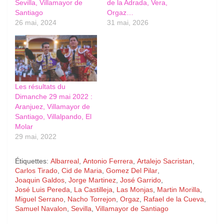
Sevilla, Villamayor de
de la Adrada, Vera,
Santiago
Orgaz…
26 mai, 2024
31 mai, 2026
Les résultats du
Dimanche 29 mai 2022 :
Aranjuez, Villamayor de
Santiago, Villalpando, El
Molar
29 mai, 2022
Étiquettes:
Albarreal
,
Antonio Ferrera
,
Artalejo Sacristan
,
Carlos Tirado
,
Cid de Maria
,
Gomez Del Pilar
,
Joaquin Galdos
,
Jorge Martinez
,
José Garrido
,
José Luis Pereda
,
La Castilleja
,
Las Monjas
,
Martin Morilla
,
Miguel Serrano
,
Nacho Torrejon
,
Orgaz
,
Rafael de la Cueva
,
Samuel Navalon
,
Sevilla
,
Villamayor de Santiago