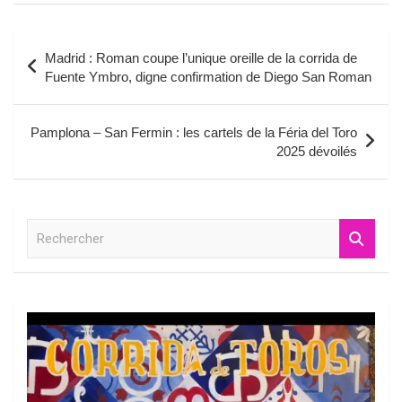
Navigation
Madrid : Roman coupe l’unique oreille de la corrida de
de
Fuente Ymbro, digne confirmation de Diego San Roman
l’article
Pamplona – San Fermin : les cartels de la Féria del Toro
2025 dévoilés
R
e
c
h
e
r
c
h
e
r