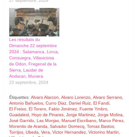
27 septembre, 2025
Les résultats du
Dimanche 22 septembre
2024 : Salamanca, Lorca,
Consuegra, Villaviciosa
de Odon, Fregenal de la
Sierra, Laudar de
Andaran, Munera
23 septembre, 2024
Étiquettes:
Alvaro Alarcon
,
Alvaro Lorenzo
,
Alvaro Serrano
,
Antonio Bañuelos
,
Curro Diaz
,
Daniel Ruiz
,
El Fandi
,
El Freixo
,
El Torero
,
Fabio Jiménez
,
Fuente Ymbro
,
Guadalest
,
Hoyo de Pinares
,
Jorge Martinez
,
Jorge Molina
,
José Garrido
,
Las Monjas
,
Manuel Escribano
,
Marco Pérez
,
Morenito de Aranda
,
Salvador Domecq
,
Tomas Bastos
,
Torrijos
,
Ubeda
,
Vera
,
Victor Hernandez
,
Victorino Martin
,