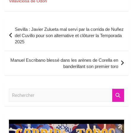
Villaviciosa de Odon
Navigation
Sevilla : Javier Zulueta mal servi par la corrida de Nuñez
de
del Cuvillo pour son alternative et clôturer la Temporada
2025
l’article
Manuel Escribano blessé dans les arènes de Corella en
banderillant son premier toro
R
e
c
h
e
r
c