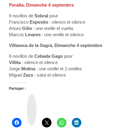
Peralta, Dimanche 4 septembre
6 novillos de
Sobral
pour
Francisco
Exposito
: silence et silence
Arturo
Gilio
: une oreille et vuelta
Marcos
Linares
: une oreille et silence
Villaseca de la Sagra, Dimanche 4 septembre
6 novillos de
Cebada Gago
pour
Villita
: silence et silence
Jorge
Molina
: une oreille et 2 oreilles
Miguel
Zazo
: salut et silence
Partager :
T
h
r
e
a
d
s