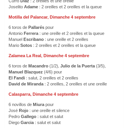
Curro
Diaz
: 2 oreilles et une oreille
Joselito
Adame
: 2 oreilles et 2 oreilles et la queue
Motilla del Palancar, Dimanche 4 septembre
6 toros de
Pallarés
pour
Antonio
Ferrera
: une oreille et 2 oreilles et la queue
Manuel
Escribano
: une oreille et 2 oreilles
Mario
Sotos
: 2 oreilles et 2 oreilles et la queue
Zalamea La Real, Dimanche 4 septembre
6 toros de
Macandro
(1/2),
Julio de la Puerta
(3/5),
Manuel Blazquez
(4/6) pour
El Fandi
: salut, 2 oreilles et 2 oreilles
David de Miranda
: 2 oreilles, 2 oreilles et une oreille
Calasparra, Dimanche 4 septembre
6 novillos de
Miura
pour
José
Rojo
: une oreille et silence
Pedro
Gallego
: salut et salut
Diego
Garcia
: salut et salut