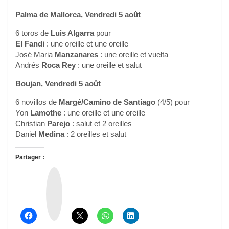
Palma de Mallorca, Vendredi 5 août
6 toros de
Luis Algarra
pour
El Fandi
: une oreille et une oreille
José Maria
Manzanares
: une oreille et vuelta
Andrés
Roca Rey
: une oreille et salut
Boujan, Vendredi 5 août
6 novillos de
Margé/Camino de Santiago
(4/5) pour
Yon
Lamothe
: une oreille et une oreille
Christian
Parejo
: salut et 2 oreilles
Daniel
Medina
: 2 oreilles et salut
Partager :
T
h
r
e
a
d
s