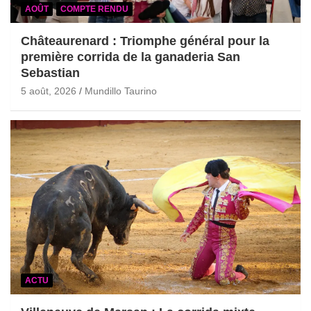
AOÛT
COMPTE RENDU
Châteaurenard : Triomphe général pour la
première corrida de la ganaderia San
Sebastian
5 août, 2026
Mundillo Taurino
ACTU