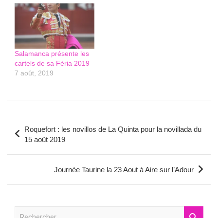
Salamanca présente les
cartels de sa Féria 2019
7 août, 2019
Navigation
Roquefort : les novillos de La Quinta pour la novillada du
de
15 août 2019
l’article
Journée Taurine la 23 Aout à Aire sur l’Adour
R