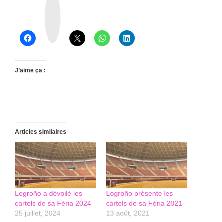
h
r
e
a
d
s
J’aime ça :
Articles similaires
Logroño a dévoilé les
Logroño présente les
cartels de sa Féria 2024
cartels de sa Féria 2021
25 juillet, 2024
13 août, 2021