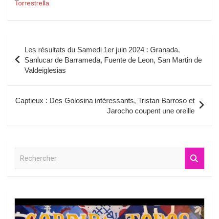
Torrestrella
Navigation
Les résultats du Samedi 1er juin 2024 : Granada,
de
Sanlucar de Barrameda, Fuente de Leon, San Martin de
Valdeiglesias
l’article
Captieux : Des Golosina intéressants, Tristan Barroso et
Jarocho coupent une oreille
R
e
c
h
e
r
c