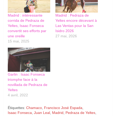
Madrid : intéressante
Madrid : Pedraza de
corrida de Pedraza de
Yeltes encore décevant à
Yeltes, Isaac Fonseca
Las Ventas pour la San
convertit ses efforts par
Isidro 2026
une oreille
27 mai, 2026
15 mai, 2025
Garlin : Isaac Fonseca
triomphe face à la
novillada de Pedraza de
Yeltes
4 avril, 2022
Étiquettes:
Chamaco
,
Francisco José Espada
,
Isaac Fonseca
,
Juan Leal
,
Madrid
,
Pedraza de Yeltes
,