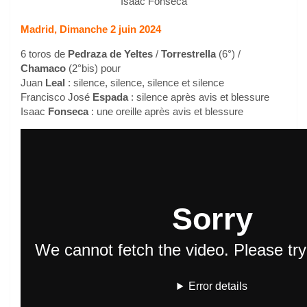
Isaac Fonseca
Madrid, Dimanche 2 juin 2024
6 toros de
Pedraza de Yeltes
/
Torrestrella
(6°) /
Chamaco
(2°bis) pour
Juan
Leal
: silence, silence, silence et silence
Francisco José
Espada
: silence après avis et blessure
Isaac
Fonseca
: une oreille après avis et blessure