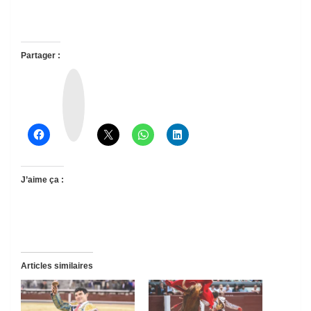
Partager :
T
h
r
e
a
d
s
J’aime ça :
Articles similaires