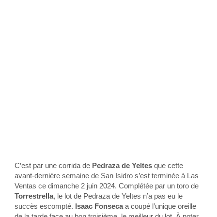
C’est par une corrida de
Pedraza de Yeltes
que cette
avant-dernière semaine de San Isidro s’est terminée à Las
Ventas ce dimanche 2 juin 2024. Complétée par un toro de
Torrestrella
, le lot de Pedraza de Yeltes n’a pas eu le
succès escompté.
Isaac Fonseca
a coupé l’unique oreille
de la tarde face au bon troisième, le meilleur du lot. À noter