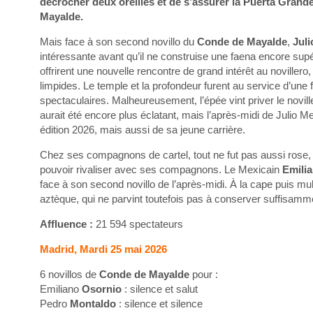
décrocher deux oreilles et de s’assurer la Puerta Grande
Mayalde.
Mais face à son second novillo du
Conde de Mayalde
,
Jul
intéressante avant qu’il ne construise une faena encore supé
offrirent une nouvelle rencontre de grand intérêt au noviller
limpides. Le temple et la profondeur furent au service d’une
spectaculaires. Malheureusement, l’épée vint priver le novi
aurait été encore plus éclatant, mais l’après-midi de Juli
édition 2026, mais aussi de sa jeune carrière.
Chez ses compagnons de cartel, tout ne fut pas aussi ros
pouvoir rivaliser avec ses compagnons. Le Mexicain
Emili
face à son second novillo de l’après-midi. À la cape puis mul
aztèque, qui ne parvint toutefois pas à conserver suffisam
Affluence :
21 594 spectateurs
Madrid, Mardi 25 mai 2026
6 novillos de
Conde de Mayalde
pour :
Emiliano
Osornio
: silence et salut
Pedro
Montaldo
: silence et silence