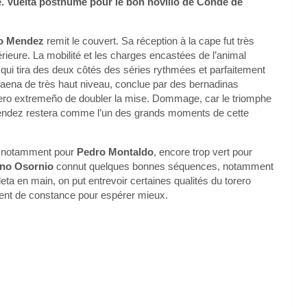
.
Vuelta posthume pour le bon novillo de Conde de
io Mendez
remit le couvert. Sa réception à la cape fut très
rieure. La mobilité et les charges encastées de l’animal
o, qui tira des deux côtés des séries rythmées et parfaitement
 faena de très haut niveau, conclue par des bernadinas
llero extremeño de doubler la mise. Dommage, car le triomphe
o Mendez restera comme l’un des grands moments de cette
e, notamment pour
Pedro Montaldo
, encore trop vert pour
ano Osornio
connut quelques bonnes séquences, notamment
eta en main, on put entrevoir certaines qualités du torero
ment de constance pour espérer mieux.