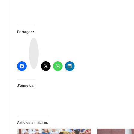
Partager :
T
h
r
e
a
d
s
J’aime ça :
Articles similaires