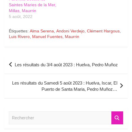
Saintes Maries de la Mer,
Millas, Maurrin
5 août, 2022
Étiquettes:
Alma Serena
,
Andoni Verdejo
,
Clément Hargous
,
Luis Rivero
,
Manuel Fuentes
,
Maurrin
Navigation
Les résultats du 3/4 août 2023 : Huelva, Pedro Muñoz
de
l’article
Les résultats du Samedi 5 août 2023 : Huelva, Iscar, El
Puerto de Santa Maria, Pedro Muñoz…
R
e
c