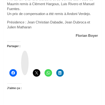
Maurrin remis à Clément Hargous, Luis Rivero et Manuel
Fuentes.
Un prix de compensation a été remis à Andoni Verdejo.
Présidence : Jean Christian Dabadie, Jean Dubroca et
Julien Matharan
Florian Boyer
Partager :
T
h
r
e
a
d
s
J’aime ça :